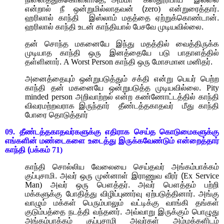
என்றால் நீ ஒன்றுமில்லாதவன் (
zero)
என்றுரைத்தார்.
ஹரிலால் காந்தி
இஸ்லாம் மதத்தை ஏற்றுக்கொண்டான்.
ஹரிலால் காந்தி உடன் காந்தியால் பேசவே முடியவில்லை.
தன் சொந்த மகனையே இந்து மதத்தில் வைத்திருக்க
முடியாத காந்தி ஒரு இனத்தையே படு பாதாளத்தில்
தள்ளினார்.
A Worst Person
காந்தி ஒரு மோசமான மனிதர்.
அனைத்தையும் ஒன்றுபடுத்தும் சக்தி என்று பெயர் பெற்ற
காந்தி தன் மகனையே ஒன்றுபடுத்த முடியவில்லை.
Pity
minded person
அறிவாற்றல் என்ற கண்ணோட்டத்தில் காந்தி
விவரமற்றவராக இருந்தார்
தீண்டத்தகாதவர்
மீது காந்தி
போரை தொடுத்தார்
09.
தீண்டத்தகாதவர்களுக்கு எதிராக செய்த கொடுமைகளுக்கு
எங்களின் மண்டைகளை உடைத்து இருக்கவேண்டும் என்றைத்தார்
காந்தி (பக்கம்
71)
காந்தி சொல்லிய வேலையை செய்தவர் அங்கம்பாக்கம்
குப்புசாமி. அவர் ஒரு முன்னாள் இராணுவ வீரர் (
Ex Service
Man)
அவர் ஒரு பௌத்தர். அவர் பௌத்தம் பற்றி
மக்களுக்கு போதித்து விழிப்புணர்வு ஏற்படுத்தினார். அங்கு
வாழும் மக்கள் பெரும்பாலும் வட்டிக்கு வாங்கி தங்கள்
குடும்பத்தை நடத்தி வந்தனர். அவ்வாறு இருக்கும் பொழுது
அங்கம்பாக்கம் குப்புசாமி அவர்கள் அம்மக்களிடம்