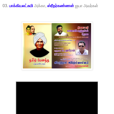
03.
பாக்கியலட்சுமி
அக்கா,
ஸ்ரீதர்கண்ணன்
ஐயா அவர்க
ள்