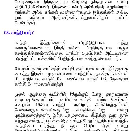
அவர்ணர்கள் இருவரையும் சேர்த்து இந்துக்கள் என்று
குறிப்பிடுகின்றனர். இதனை டாக்டர் அம்பேத்கர் மறுக்கிறார்.
நாங்கள் அல்ல எங்கள் முன்னோர்களும் இந்துக்கள் அல்ல.
நாம் எல்லாம் அவர்ணர்கள்.என்றுரைக்கிறார் டாக்டர்
அம்பேத்கர் .
08.
காந்தி யார்
?
காந்தி இந்துக்களின் பிரதிநிதியாக வந்து
கலந்துகொண்டார். இந்தியாவின்
பிரதிநிதியாக யாரும்
கலந்துக்கொள்ளவில்லை. டாக்டர் அம்பேத்கர் அட்டவணை
படுத்தப்பட்ட மக்களின் பிரதிநிதியாக கலந்துகொண்டார் .
மோகன் தாஸ் கரம்சந்த் காந்தி தன் மகனையே இந்துவாக
வைத்து இருக்க முடியவில்லை. காந்திக்கு நான்கு மகன்கள்
01.
ஹரிலால் காந்தி
02.
மணிலால் காந்தி
03.
தேவதாஸ்
காந்தி
04.
ராமதாஸ் காந்தி
முதல் குழந்தை வயிற்றில் இருக்கும் போது தாறுமாறாக
உடலுறவு கொண்டார்.
ஹரிலால் காந்தி
என்ன செய்தார்
என்றால்
1946
ல் காந்தி வருகிறார்
,
அங்கிருந்தார்கள்
அனைவரும் காந்திக்கு ஜெ
,
காந்திக்கு ஜெ
என்று
புகழ்ந்துரைத்தனர். இந்த புகழுரையை கிழித்து ஒரு குரல்
வந்தது கஸ்தூரிபாய்க்கு ஜெ
என்று. மேலும் ஹரிலால் காந்தி
,
காந்தியை பார்த்து
,
நீ ஒரு பெரிய ஆள் என்று
நினைத்துக்கொள்ளாதே
,
அம்மா
கஸ்தூரிபாய்
இல்லை