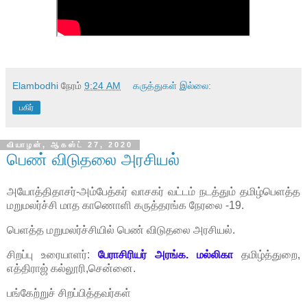
Elambodhi
நேரம்
9:24 AM
கருத்துகள் இல்லை:
பகிர்
வியாழன், ஆகஸ்ட் 27, 2020
பெண் விடுதலை அரசியல்
அயோத்திதாசர்-அம்பேத்கர் வாசகர் வட்டம் நடத்தும் தமிழ்பெளத்த
மறுமலர்ச்சி மாத காணொளி கருத்தரங்க நேரலை -19.
பெளத்த மறுமலர்ச்சியில் பெண் விடுதலை அரசியல்.
சிறப்பு உரையாளர்:
பேராசிரியர் அரங்க. மல்லிகா
தமிழ்த்துறை,
எத்திராஜ் கல்லூரி,சென்னை.
பங்கேற்றுச் சிறப்பித்தவர்கள்