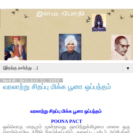
▼
வெள்ளி, செப்டம்பர் 11, 2020
வரலாற்று சிறப்பு மிக்க பூனா ஒப்பந்தம்
வரலாற்று சிறப்பு மிக்க பூனா ஒப்பந்தம்
POONA PACT
ஒவ்வொரு மாதமும் மூன்றாவது ஞாயிற்றுக்கிழமை மாலை ஒரு
சொற்பொழிவு ABI
ல்
நிகழ்த்தப்படும். தலைப்பு டாக்டர் அம்பேத்கர்