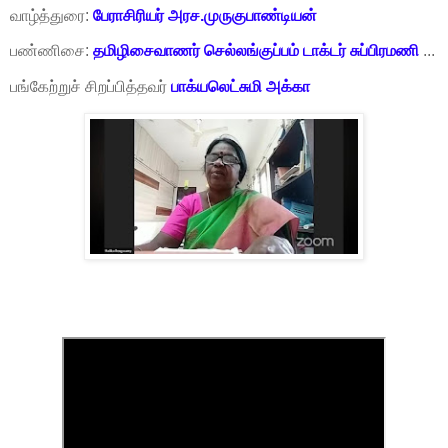
வாழ்த்துரை:
பேராசிரியர் அரச.முருகுபாண்டியன்
பண்ணிசை:
தமிழிசைவாணர் செல்லங்குப்பம் டாக்டர் சுப்பிரமணி
...
பங்கேற்றுச் சிறப்பித்தவர்
பாக்யலெட்சுமி அக்கா