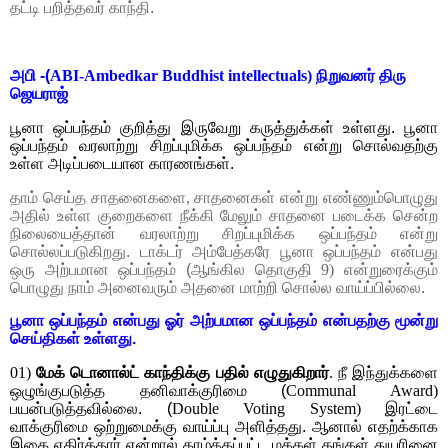
தட்டி பறித்தவர் காந்தி.
அபி -(
ABI-Ambedkar Buddhist intellectuals)
நிறுவனர் திரு
ஜெயராஜ்
பூனா ஒப்பந்தம் குறித்து இருவேறு கருத்துக்கள் உள்ளது. பூனா
ஒப்பந்தம் வரலாற்று சிறப்புமிக்க ஒப்பந்தம் என்று சொல்வதற்கு
உள்ள அடிப்படையான காரணங்கள்.
தாம் செய்த சாதனைகளை
,
சாதனைகள் என்று எண்ணும்பொழுது
அதில் உள்ள குறைகளை நீக்கி மேலும் சாதனை படைக்க சென்ற
நிலையைத்தான் வரலாற்று சிறப்புமிக்க ஒப்பந்தம் என்று
சொல்லப்படுகிறது. டாக்டர் அம்பேத்கரே பூனா ஒப்பந்தம் என்பது
ஒரு அற்பமான ஒப்பந்தம் (ஆங்கில தொகுதி
9)
என்றுரைக்கும்
பொழுது நாம் அனைவரும் அதனை மாற்றி சொல்ல வாய்ப்பில்லை.
பூனா ஒப்பந்தம் என்பது ஓர் அற்பமான ஒப்பந்தம் என்பதற்கு மூன்று
செய்திகள் உள்ளது.
01)
மேக் டொனால்ட் காந்திக்கு பதில் எழுதுகிறார்
.
நீ இந்துக்களை
ஒழுங்குபடுத்த தனிவாக்குரிமை (
Communal Award)
பயன்படுத்தவில்லை. (
Double Voting System)
இரட்டை
வாக்குரிமை
ஒற்றுமைக்கு வாய்ப்பு அளித்தது. ஆனால் எதற்க்காக
இதை எதிர்த்தார் என்றால் தாழ்த்தப்பட்ட மக்கள் தங்கள் துயரினை