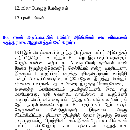
12.
இதர பொழுதுபோக்குகள்
13.
புகலிடங்கள்
06.
எதன் அடிப்படையில் டாக்டர் அம்பேத்கர் சம உரிமைகள்
சுதந்திரமாக அனுபவித்தல் கேட்கிறார்
?
1911
இல் சென்னையில் நடந்த நிகழ்வை டாக்டர் அம்பேத்கர்
குறிப்பிடுகிறார்.
A
மற்றும்
B
என்ற இருவகுப்பினருக்கும்
பெரும் சண்டை ஏற்பட்டது.
A
வகுப்பினர் தாங்கள் தான்
தேரை இழுத்துக்கொண்டு செல்வோம் என்று வாதிட்டனர்.
இதனால்
B
வகுப்பினர் வழக்கு பதிவுசெய்தனர். உயர்நீதி
மன்றம்
A
வகுப்பினருக்கு மட்டுமே தேரை இழுத்து செல்லும்
உரிமையை வழங்கியது.
A
தேரை இழுத்து செல்லவேண்டிய
அனைத்து பணிகளையும் முடித்துவிட்டனர். இரவு ஏழு
மணியானது
,
தேர் வெளியே வரவில்லை.
B
வகுப்பினர்
கலவரம் செய்யவில்லை
,
கல் எடுத்து எரியவில்லை. பின் ஏன்
தேர் நகரவில்லையென்றால்
B
வகுப்பினர் தேர் வரும்
தெருக்களில் நின்றிருந்தனர். இதனால் தெரு
தீட்டாகிவிட்டது. தீட்டான இடத்தில் தேரை இழுத்து செல்ல
முடியாது என்று நிறுத்திவிட்டனர். இதன் அடிப்படையில் தான்
டாக்டர் அம்பேத்கர்
சம உரிமைகள் சுதந்திரமாக