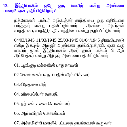
12.
இந்தியாவில் ஒரே ஒரு மாவீரர் என்று அண்ணா
யாரை
?
ஏன்
குறிப்பிடுகிறார்
?
நிக்கோலஸ் டாக்டர் அம்பேத்கர் காந்தியை ஒரு எதிரியாக
பார்த்தார் என்று பதிவிட்டுள்ளார்.
அண்ணா அவர்கள்
காந்தியை
,
காந்(தி) "தீ" காந்தியை என்று குறிப்பிட்டுள்ளார்.
04/03/1945 11/03/1945 25/03/1945 01/04/1945
திராவிடநாடு
என்ற இதழில் அறிஞர் அண்ணா குறிப்பிடுகிறார்.
ஒரே ஒரு
மாவீரர் தான் இந்தியாவில் அவர் தான் டாக்டர் பி ஆர்
அம்பேத்கர் என்று அறிஞர் அண்ணா பதிவிட்டுள்ளார்
01.
பழங்குடி மக்களின் பாதுகாவலர்
02.
கொள்கைப்படி நடப்பதில் வீரம் மிக்கவர்
03.
விடுதலை வீரர்
04.
உரிமைப்போர் தளபதி
05.
நற்பண்புகளை கொண்டவர்
06.
அறிவாற்றல் கொண்டவர்
07.
அச்சமின்றி மனதில் பட்டதை தயங்காமல் கூறுவார்