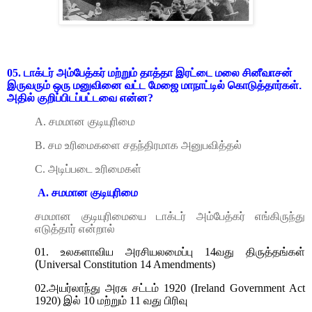
05.
டாக்டர் அம்பேத்கர் மற்றும் தாத்தா இரட்டை மலை சினீவாசன்
இருவரும் ஒரு மனுவினை வட்ட மேஜை மாநாட்டில் கொடுத்தார்கள்.
அதில் குறிப்பிடப்பட்டவை என்ன
?
A.
சமமான குடியுரிமை
B.
சம உரிமைகளை சதந்திரமாக அனுபவித்தல்
C.
அடிப்படை உரிமைகள்
A.
சமமான குடியுரிமை
சமமான குடியுரிமையை டாக்டர் அம்பேத்கர் எங்கிருந்து
எடுத்தார் என்றால்
01.
உலகளாவிய அரசியலமைப்பு
14
வது திருத்தங்கள்
(
Universal Constitution 14 Amendments)
02.
அயர்லாந்து அரசு சட்டம்
1920 (Ireland Government Act
1920)
இல்
10
மற்றும்
11
வது பிரிவு