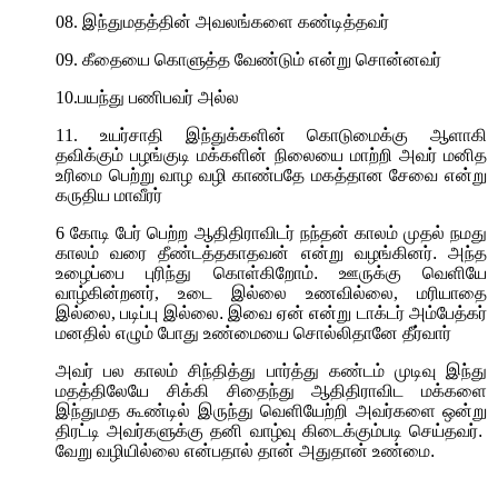
08.
இந்துமதத்தின் அவலங்களை கண்டித்தவர்
09.
கீதையை கொளுத்த வேண்டும் என்று சொன்னவர்
10.
பயந்து பணிபவர் அல்ல
11.
உயர்சாதி இந்துக்களின் கொடுமைக்கு ஆளாகி
தவிக்கும் பழங்குடி மக்களின் நிலையை மாற்றி அவர் மனித
உரிமை
பெற்று வாழ வழி காண்பதே மகத்தான சேவை என்று
கருதிய மாவீரர்
6
கோடி பேர் பெற்ற ஆதிதிராவிடர் நந்தன் காலம் முதல் நமது
காலம் வரை தீண்டத்தகாதவன் என்று வழங்கினர். அந்த
உழைப்பை புரிந்து கொள்கிறோம். ஊருக்கு வெளியே
வாழ்கின்றனர்
,
உடை இல்லை உணவில்லை
,
மரியாதை
இல்லை
,
படிப்பு இல்லை. இவை ஏன் என்று டாக்டர் அம்பேத்கர்
மனதில் எழும் போது உண்மையை சொல்லிதானே தீர்வார்
அவர் பல காலம் சிந்தித்து பார்த்து கண்டம் முடிவு இந்து
மதத்திலேயே சிக்கி சிதைந்து ஆதிதிராவிட மக்களை
இந்துமத கூண்டில் இருந்து வெளியேற்றி அவர்களை ஒன்று
திரட்டி அவர்களுக்கு தனி வாழ்வு கிடைக்கும்படி செய்தவர்.
வேறு வழியில்லை என்பதால் தான் அதுதான் உண்மை.