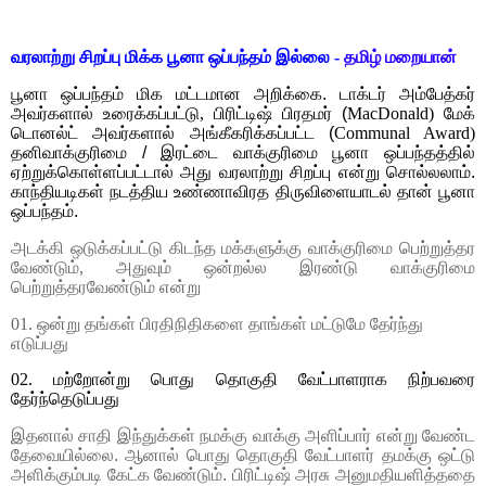
வரலாற்று சிறப்பு மிக்க பூனா ஒப்பந்தம் இல்லை
-
தமிழ் மறையான்
பூனா ஒப்பந்தம் மிக மட்டமான அறிக்கை. டாக்டர் அம்பேத்கர்
அவர்களால் உரைக்கப்பட்டு
, பிரிட்டிஷ் பிரதமர்
(
MacDonald)
மேக்
டொனல்ட் அவர்களால் அங்கீகரிக்கப்பட்ட (
Communal Award)
தனிவாக்குரிமை / இரட்டை வாக்குரிமை பூனா ஒப்பந்தத்தில்
ஏற்றுக்கொள்ளப்பட்டால் அது வரலாற்று சிறப்பு என்று சொல்லலாம்.
காந்தியடிகள் நடத்திய உண்ணாவிரத திருவிளையாடல் தான் பூனா
ஒப்பந்தம்.
அடக்கி ஒடுக்கப்பட்டு கிடந்த மக்களுக்கு வாக்குரிமை பெற்றுத்தர
வேண்டும்
,
அதுவும் ஒன்றல்ல இரண்டு வாக்குரிமை
பெற்றுத்தரவேண்டும் என்று
01.
ஒன்று தங்கள் பிரதிநிதிகளை தாங்கள் மட்டுமே தேர்ந்து
எடுப்பது
02.
மற்றோன்று பொது தொகுதி வேட்பாளராக நிற்பவரை
தேர்ந்தெடுப்பது
இதனால் சாதி இந்துக்கள் நமக்கு வாக்கு அளிப்பார் என்று வேண்ட
தேவையில்லை. ஆனால் பொது தொகுதி வேட்பாளர் தமக்கு ஒட்டு
அளிக்கும்படி கேட்க வேண்டும். பிரிட்டிஷ் அரசு அனுமதியளித்ததை