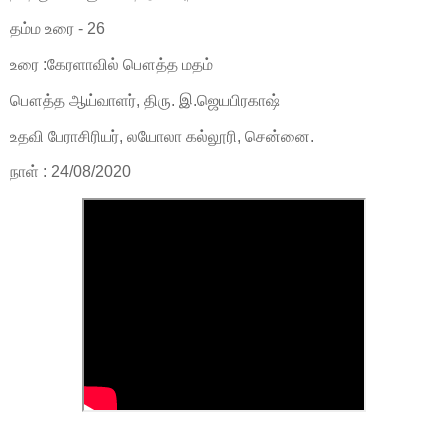
தம்ம உரை - 26
உரை :கேரளாவில் பௌத்த மதம்
பௌத்த ஆய்வாளர், திரு. இ.ஜெயபிரகாஷ்
உதவி பேராசிரியர், லயோலா கல்லூரி, சென்னை.
நாள் : 24/08/2020