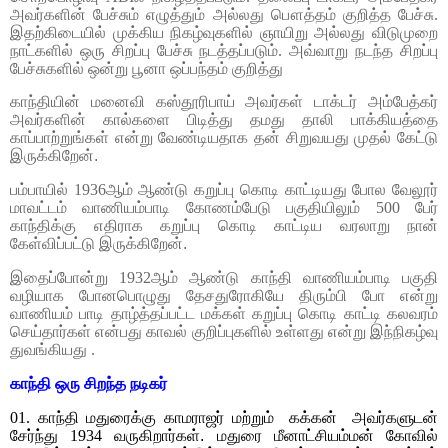
அவர்களின் பேச்சும் எழுத்தும் அல்லது பௌத்தம் குறித்த பேச்சு.
இதற்கிடையில் முக்கிய நிகழ்வுகளில் ஞாயிறு அல்லது விடுமுறை
நாட்களில் ஒரு சிறப்பு பேச்சு நடத்தப்படும். அவ்வாறு நடந்த சிறப்பு
பேச்சுகளில் ஒன்று பூனா ஒப்பந்தம் குறித்து
காந்தியின்
மனைவி கஸ்தூரிபாய் அவர்கள் டாக்டர் அம்பேத்கர்
அவர்களின் கால்களை பிடித்து தமது தாலி பாக்கியத்தை
காப்பாற்றுங்கள் என்று வேண்டியதாக தன் சிறுவயது முதல் கேட்டு
இருக்கிறேன்.
பம்பாயில்
1936
ஆம் ஆண்டு கறுப்பு கொடி காட்டியது போல வேலூர்
மாவட்டம் வாணியம்பாடி கோணம்பேடு பகுதியிலும்
500
பேர்
காந்திக்கு எதிராக கறுப்பு கொடி காட்டிய வரலாறு நான்
கேள்விப்பட்டு இருக்கிறேன்.
இதைப்போன்று
1932
ஆம் ஆண்டு காந்தி வாணியம்பாடி பகுதி
வழியாக போனபொழுது தேசதுரோகியே திரும்பி போ என்று
வாணியம் பாடி தாழ்த்தப்பட்ட மக்கள் கறுப்பு கொடி காட்டி கலவரம்
செய்தார்கள் என்பது காவல் குறிப்புகளில் உள்ளது என்று இந்நிகழ்வு
துவங்கியது
.
காந்தி
ஒரு சிறந்த நடிகர்
01.
காந்தி மதுரைக்கு காமராஜர்
மற்றும்
கக்கன்
அவர்களுடன்
சேர்ந்து
1934
வருகிறார்கள். மதுரை மீனாட்சியம்மன் கோவில்