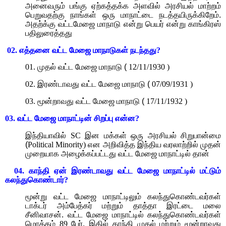
அனைவரும் பங்கு ஏற்கத்தக்க அளவில் அரசியல் மாற்றம்
பெறுவதற்கு நாங்கள் ஒரு மாநாட்டை நடத்தயிருக்கிறேம்.
அதற்க்கு வட்டமேஜை மாநாடு என்று பெயர் என்று காங்கிரஸ்
பதிலுரைத்தது
02.
எத்தனை வட்ட மேஜை மாநாடுகள் நடந்தது
?
01.
முதல் வட்ட மேஜை மாநாடு (
12/11/1930 )
02.
இரண்டாவது வட்ட மேஜை மாநாடு (
07/09/1931 )
03.
மூன்றாவது வட்ட மேஜை மாநாடு (
17/11/1932 )
03.
வட்ட மேஜை மாநாட்டின் சிறப்பு என்ன
?
இந்தியாவில்
SC
இன மக்கள் ஒரு அரசியல் சிறுபான்மை
(
Political Minority)
என அறிவித்த இந்திய வரலாற்றில் முதன்
முறையாக அழைக்கப்பட்டது வட்ட மேஜை மாநாட்டில் தான்
04.
காந்தி ஏன் இரண்டாவது வட்ட மேஜை மாநாட்டில் மட்டும்
கலந்துகொண்டார்
?
மூன்று வட்ட மேஜை மாநாட்டிலும் கலந்துகொண்டவர்கள்
டாக்டர் அம்பேத்கர் மற்றும் தாத்தா இரட்டை மலை
சீனிவாசன். வட்ட மேஜை மாநாட்டில் கலந்துகொண்டவர்கள்
மொத்தம்
89
பேர். இதில் காந்தி முதல் மற்றும் மூன்றாவது