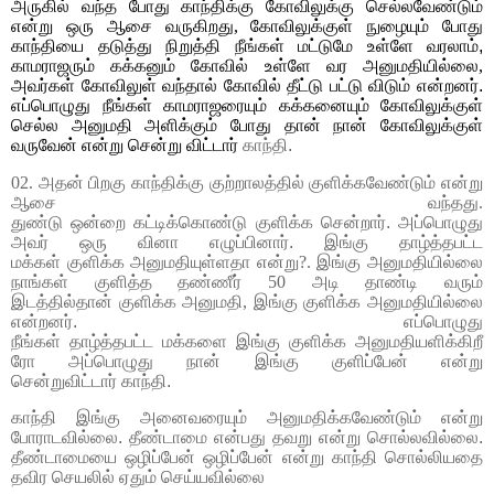
அருகில் வந்த போது காந்திக்கு கோவிலுக்கு செல்லவேண்டும்
என்று
ஒரு ஆசை வருகிறது
,
கோவிலுக்குள் நுழையும் போது
காந்தியை தடுத்து நிறுத்தி நீங்கள் மட்டுமே உள்ளே வரலாம்,
காமராஜரும் கக்கனும் கோவில் உள்ளே வர அனுமதியில்லை
,
அவர்கள் கோவிலுள் வந்தால் கோவில் தீட்டு பட்டு விடும் என்றனர்.
எப்பொழுது நீங்கள் காமராஜரையும் கக்கனையும் கோவிலுக்குள்
செல்ல அனுமதி அளிக்கும் போது தான் நான் கோவிலுக்குள்
வருவேன் என்று சென்று விட்டார்
காந்தி
.
02.
அதன்
பிறகு
காந்திக்கு
குற்றாலத்தில் குளிக்கவேண்டும் என்று
ஆசை
வந்தது
.
துண்டு
ஒன்றை
கட்டிக்கொண்டு
குளிக்க
சென்றார். அப்பொழுது
அவர் ஒரு வினா எழுப்பினார். இங்கு தாழ்த்தபட்ட
மக்கள்
குளிக்க
அனுமதியுள்ளதா என்று
?.
இங்கு அனுமதியில்லை
நாங்கள்
குளித்த
தண்ணீர்
50
அடி தாண்டி வரும்
இடத்தில்தான்
குளிக்க
அனுமதி
,
இங்கு குளிக்க
அனுமதியில்லை
என்றனர். எப்பொழுது
நீங்கள்
தாழ்த்தபட்ட
மக்களை
இங்கு
குளிக்க
அனுமதியளிக்கிறீ
ரோ அப்பொழுது நான் இங்கு குளிப்பேன் என்று
சென்றுவிட்டார்
காந்தி
.
காந்தி இங்கு அனைவரையும் அனுமதிக்கவேண்டும் என்று
போராடவில்லை. தீண்டாமை என்பது தவறு என்று சொல்லவில்லை.
தீண்டாமையை ஒழிப்பேன் ஒழிப்பேன் என்று காந்தி சொல்லியதை
தவிர செயலில் ஏதும் செய்யவில்லை