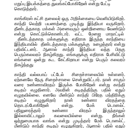
மறுப்பு இயக்கத்தை துவங்கப்போகிறேன் என்று பேட்டி
கொடுத்தார்.
காங்கிரஸ் கட்சி தலைவர் ஒரு அறிக்கையை வெளியிடுகிறர்.
காந்தி வெற்றி பயணத்தை முடித்து இந்தியா வருகிறார்.
தீண்டத்தகாத மக்கள் அனைவரும் ஒன்றிணைய வேண்டும்
என்று கொட்டுக்கொண்டார். வட்ட மேஜை மாநாட்டில்
தீண்டத்தகாத மக்களுக்கு எதிராக இருந்த காந்தியை
இந்தியாவில்
தீண்டத்தகாத மக்களுக்கு
உழைத்தார் என்று
பதிவிட்டனர். ஆனால் காந்தி இந்தியா வந்த பிறகு
பெரும்கலவரம் நிகழ்கிறது. எங்களுக்கு எதிராக பேசிவிட்டு
எங்களை ஒன்று கூட கேட்கிறாயா என்று பெரும் கலவரம்
நிகழ்ந்தது
காந்தி வல்லபாய் பட்டேல்
சிறைச்சாலையில் உள்ளனர்.
ஏற்கனவே நேரு சிறைச்சாலை சென்றுவிட்டார். நான் சாகும்
வரை உண்ணாவிரதம் இருக்க போகிறேன் என்று காந்தி
கடிதம் எழுதினார். அவரின் கடிதத்திற்கு பதில் ஏதும்
எழுதவில்லை. எனவே மீண்டும் காந்தி பிரேத மந்திரிக்கு
கடிதம் எழுதுகிறார் நான்
உண்ணா
விரதத்தை
தொடரப்போகிறேன் என்று. மேக் டொனல்ட்
பதிலுரைத்தார்
உண்ணா
விரதம் இருந்தாலும்
இல்லாவிட்டாலும் கவலையில்லை என்று. நீங்கள்
ஒற்றுமையாக வாங்க என்று முடித்தார் மேக் டொனல்ட்.
மீண்டும் காந்தி கடிதம் எழுதுகிறார்
,
ஆனால் பதில் ஏதும்