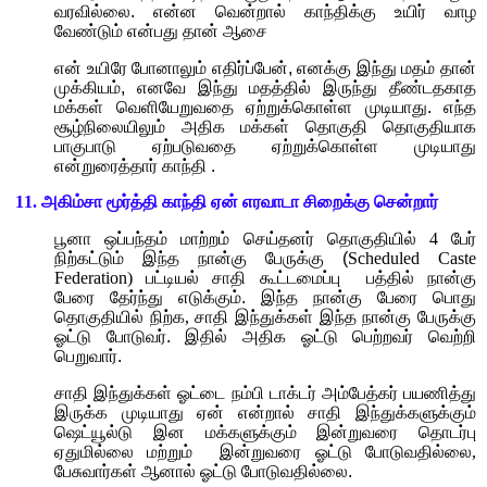
வரவில்லை. என்ன வென்றால் காந்திக்கு உயிர் வாழ
வேண்டும் என்பது தான் ஆசை
என் உயிரே போனாலும் எதிர்ப்பேன்
,
எனக்கு இந்து மதம் தான்
முக்கியம்
,
எனவே இந்து மதத்தில் இருந்து தீண்டதகாத
மக்கள் வெளியேறுவதை ஏற்றுக்கொள்ள முடியாது. எந்த
சூழ்நிலையிலும் அதிக மக்கள் தொகுதி தொகுதியாக
பாகுபாடு ஏற்படுவதை ஏற்றுக்கொள்ள முடியாது
என்றுரைத்தார் காந்தி
.
11.
அகிம்சா மூர்த்தி காந்தி ஏன் எரவாடா சிறைக்கு சென்றார்
பூனா ஒப்பந்தம் மாற்றம் செய்தனர் தொகுதியில்
4
பேர்
நிற்கட்டும் இந்த நான்கு பேருக்கு (
Scheduled Caste
Federation)
பட்டியல் சாதி கூட்டமைப்பு
பத்தில் நான்கு
பேரை
தேர்ந்து எடுக்கும்.
இந்த நான்கு பேரை பொது
தொகுதியில் நிற்க
,
சாதி இந்துக்கள் இந்த நான்கு பேருக்கு
ஓட்டு போடுவர். இதில் அதிக ஓட்டு பெற்றவர் வெற்றி
பெறுவார்.
சாதி இந்துக்கள் ஓட்டை நம்பி டாக்டர் அம்பேத்கர் பயணித்து
இருக்க முடியாது ஏன் என்றால் சாதி இந்துக்களுக்கும்
ஷெட்யூல்டு இன மக்களுக்கும் இன்றுவரை தொடர்பு
ஏதுமில்லை மற்றும்
இன்றுவரை ஓட்டு போடுவதில்லை
,
பேசுவார்கள் ஆனால் ஓட்டு போடுவதில்லை.