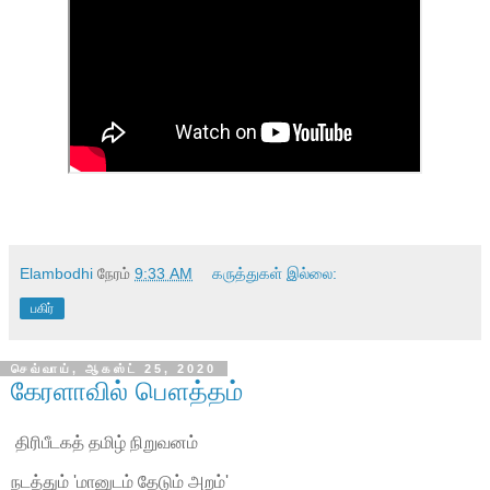
Elambodhi
நேரம்
9:33 AM
கருத்துகள் இல்லை:
பகிர்
செவ்வாய், ஆகஸ்ட் 25, 2020
கேரளாவில் பௌத்தம்
திரிபீடகத் தமிழ் நிறுவனம்
நடத்தும் 'மானுடம் தேடும் அறம்'