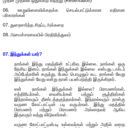
முதன் முதலில் ஒதுக்கீடு வந்தது (
Reservation)
06.
ஊறுவிளைவிக்கதக்க செயல்பாட்டுக்கான எதிரான
பரிகாரங்கள்
07.
துறைசார்ந்த சிறப்பு அக்கறை
08.
அமைச்சரவையில் பிரதிநித்துவம்
07.
இந்துக்கள்
யார்
?
நாங்கள் இந்து மதத்தின் உட்பரிவு இல்லை. நாங்கள் ஒரு
தேசிய இனம். நாங்கள் இந்துக்கள் இல்லை
என்பது டாக்டர்
அம்பேத்கரின் கருத்து. பேசும் பொழுதும் கூட நாங்கள் வேறு
இந்துக்கள் வேறு என்று தான் பயன்படுத்தி இருக்கிறார்.
ஏன்
நாங்கள் இந்துக்கள் இல்லை
?
பிராமணர்கள்
,
சத்திரியர்கள்
,
வைசியர்கள் மற்றும் சூத்திரர்கள்
இந்நால்வரும் தீண்டத்தகுந்தவர்கள். இந்நால்வரும் நான்கு
வருண கோட்பாட்டின் படி வருபர்கள். இந்து மதத்தில்
பிராமணர் மற்றும் பிராமணர் அல்லாதவர் ஆகிய
இருவரும்
வந்து விடுவார்கள்.
வருண கோட்பாட்டின்படி உள்ளவர்கள் மற்றும் அதில் வராத