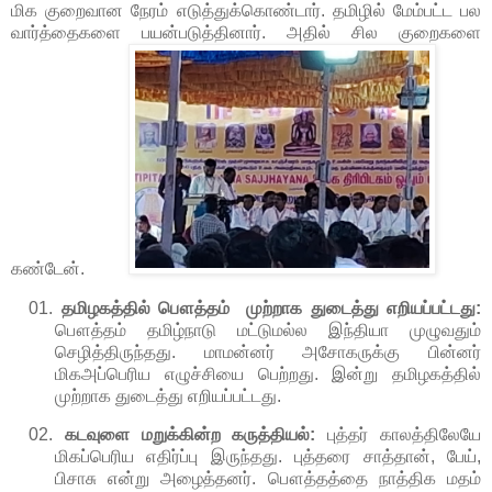
மிக குறைவான நேரம் எடுத்துக்கொண்டார். தமிழில் மேம்பட்ட பல
வார்த்தைகளை பயன்படுத்தினார். அதில் சில குறைகளை
கண்டேன்.
01.
தமிழகத்தில்
பௌத்தம் முற்றாக
துடைத்து
எறியப்பட்டது:
பௌத்தம்
தமிழ்நாடு
மட்டுமல்ல
இந்தியா
முழுவதும்
செழித்திருந்தது
.
மாமன்னர்
அசோகருக்கு
பின்னர்
மிகஅப்பெரிய
எழுச்சியை
பெற்றது
.
இன்று
தமிழகத்தில்
முற்றாக
துடைத்து
எறியப்பட்டது.
02.
கடவுளை
மறுக்கின்ற
கருத்தியல்:
புத்தர்
காலத்திலேயே
மிகப்பெரிய
எதிர்ப்பு
இருந்தது
.
புத்தரை
சாத்தான்
,
பேய்
,
பிசாசு
என்று
அழைத்தனர்
.
பௌத்தத்தை
நாத்திக
மதம்