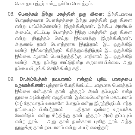
கௌதம புத்தர் என்று நம்பிய பௌத்தம்.
08.
பௌத்தம் இந்து மதத்தின் ஒரு கிளை:
இந்தியாவை
பொறுத்தவரை பௌத்தத்தை இந்து மதத்தின் ஒரு கிளை
என்று பரப்பிக்கொண்டு இருக்கின்றனர். இந்திய அரசியல்
அமைப்பு சட்டப்படி பௌத்தம் இந்து மதத்தின் ஒரு கிளை
என்று திருத்தம் செய்து இணைத்து இருக்கின்றனர்.
அதனால் தான் பௌத்தராக இருந்தால் இட ஒதுக்கீடு
உண்டு. இஸ்லாத்திற்கும், கிறித்துவத்திற்கும் இட ஒதுக்கீடு
இல்லை. ஆனால் பௌத்தத்திற்கு மாறினால் இட ஒதுக்கீடு
உண்டு. அது நம்மீது காட்டுநின்ற கருணையில்லை. அது
நம்மை விழுங்கி செரிக்கின்ற சதி.
09.
Dr.அம்பேத்கர் நவயானம் என்னும் புதிய பாதையை
உருவாக்கினார்:
புத்தரால் போதிக்கப்பட்ட மாதமாக பௌத்தம்
இல்லை என்பதால் தான் புத்தரும் அவர் தம்மமும் என்ற
நூலை அம்பேத்கர் எழுதினார். இல்லையென்றால் மகாயானம்
(அ) தேரவாதம் உரைகளே போதும் என்று இருந்திருப்பர். எந்த
நாட்டையும் பின்பற்றாமல் புதிதாக ஒன்றை உருவாக்க
வேண்டும் என்று சிந்தித்து தான் புத்தரும் அவர் தம்மமும்
என்ற நூல். அது தான் நமக்கான புனித நூல். அந்த
நூலுக்கு தான் நவயானம் என்று பெயர் வைத்தார்