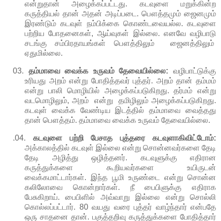
என்றுதான்
அழைக்கப்பட்டது
.
கடவுளை
மறுக்கின்ற
கருத்தியல்
தான்
அதன்
அடிப்படை
.
பௌத்தமும்
ஜைனமும்
இரண்டும்
கடவுள்
நம்பிக்கை
கொண்டவையல்ல
.
கடவுளை
பற்றிய
போதனைகள்
,
ஆய்வுகள்
இல்லை
.
எனவே
வழிபாடு
சடங்கு
சம்பிரதாயங்கள்
பௌத்திலும்
ஜைனத்திலும்
ஏதுமில்லை.
03.
தம்மாவை
வைக்க
உருவம்
தேவையில்லை
:
வழிபாட்டுக்கு
உரியது
அறம்
என்று
போதித்தவர் புத்தர்
.
அறம்
தான்
தம்மம்
என்று
பாலி
மொழியில்
அழைக்கப்படுகிறது
.
தர்மம்
என்று
வடமொழிலும், அறம் என்று
தமிழிலும் அழைக்கப்படுகிறது.
கடவுள்
வைக்க
வேண்டிய
இடத்தில்
தம்மாவை
வைத்தது
தான்
பௌத்தம்
.
தம்மாவை
வைக்க
உருவம்
தேவையில்லை
.
.04.
கடவுளை
பற்றி
பேசாத
புத்தரை
கடவுளாகிவிட்டோம்:
அக்காலத்தில்
கடவுள்
இல்லை
என்று
சொன்னவர்களை
தேடி
தேடி
அழித்து
ஒழித்தனர்
.
கடவுளுக்கு
எதிரான
கருத்துக்களை
கூறியவர்களை
உயிருடன்
வைக்கமாட்டார்கள். இந்த
பூமி
உருண்டை
என்று
சொன்ன
கலிலோவை
கொன்றார்கள்
.
நீ
பைபிளுக்கு
எதிராக
பேசுகிறாய்
.
பைபிளில்
அவ்வாறு
இல்லை
என்று
சொல்லி
கொல்லப்பட்டார்.
80
வயது
வரை
புத்தர்
வாழ்ந்தார்
என்பதே
ஒரு
சாதனை
தான்
.
பகுத்தறிவு
கருத்துக்களை
போதித்தார்