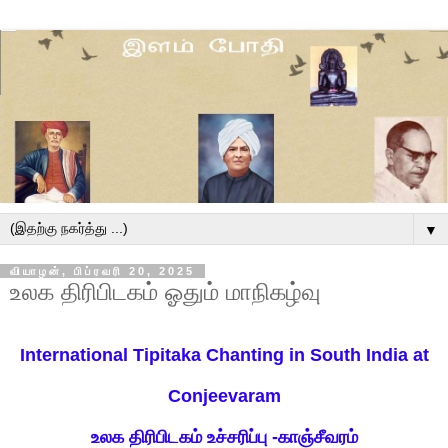
▼
வியாழன், பிப்ரவரி 20, 2025
உலக திரிபிடகம் ஓதும் மாநிகழ்வு
International Tipitaka Chanting in South India at
Conjeevaram
உலக திரிபிடகம்
உச்சரிப்
பு
-காஞ்சீவரம்