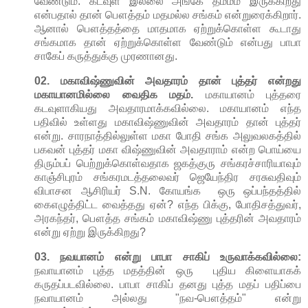
வேண்டும்
.
கடவுள்
இல்லை
அங்கே
தம்மம்
இருக்கிறது
என்பதால்
தான் பௌத்தம் மதமல்ல
சங்கம்
என்றுரைக்கிறார்
.
ஆனால்
பௌத்தத்தை மாதமாக ஏற்றுக்கொள்ள கூடாது
சங்கமாக தான் ஏற்றுக்கொள்ள வேண்டும் என்பது பாபா
சாகேப் கருத்துக்கு முரணானது.
02. மகாவிஷ்ணுவின்
அவதாரம்
தான்
புத்தர்
என்றது
மகாயானமில்லை
வை
தி
க
மதம்
.
மகாயானம் புத்தரை
கடவுளாகியது அவதாரமாக்கவில்லை. மகாயானம்
எந்த
பதிவில்
உள்ளது மகாவிஷ்ணுவின்
அவதாரம்
தான்
புத்தர்
என்று
.
சாரநாத்தில்லுள்ள
மகா
போதி
சங்க
அலுவலகத்தில்
பகவன்
புத்தர்
மகா
விஷ்ணுவின்
அவதாராம்
என்ற
பொய்யை
திரும்பப்
பெற்றுக்கொள்வதாக
ஜகத்குரு
சங்கரச்சாரியாவும்
காஞ்சிபுரம்
சங்கரமடத்தலைவர்
ஜெயேந்திர
சரசுவதிவும்
விபாசன
ஆசிரியர்
S.N.
கோயங்க
ஒரு
ஒப்பந்தத்தில்
கைஎழுத்திட்ட வைத்தது ஏன்? எந்த
பிக்கு
,
போதிசத்துவர்
,
அரகந்தர்
,
பௌத்த
சங்கம்
மகாவிஷ்ணு
புத்தரின்
அவதாரம்
என்று
ஏற்று
இருக்கிறது?
03. நவயானம் என்று பாபா சாகிப் உருவாக்கவில்லை:
நவாயானம்
புத்த
மதத்தின்
ஒரு
புதிய
கிளையாகக்
கருதப்படவில்லை. பாபா சாகிப்
தனது
புத்த
மதப்
பதிப்பை
நவாயானம்
அல்லது
"
நவ
-
பௌத்தம்
"
என்று