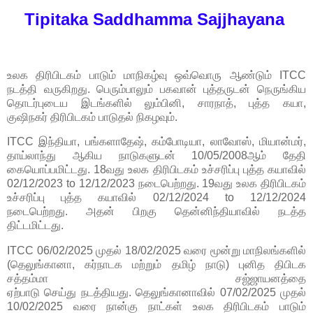
Tipitaka Saddhamma Sajjhayana
உலக திரிபிடகம் பாடும் மாநிகழ்வு ஒவ்வொரு ஆண்டும் ITCC
நடத்தி வருகிறது. பெரும்பாலும் பகவான் புத்தருடன் நெருங்கிய
தொடர்புடைய இடங்களில் லும்பினி, சாரநாத், புத்த கயா,
குஷிநகர்
திரிபிடகம் பாடுதல் நிகழவும்.
ITCC இந்தியா, பங்களாதேஷ், கம்போடியா, லாவோஸ், மியான்மர்,
தாய்லாந்து ஆகிய நாடுகளுடன் 10/05/2008ஆம் தேதி
கையொப்பமிட்டது. 18வது உலக திரிபிடகம் உச்சரிப்பு புத்த கயாவில்
02/12/2023 to 12/12/2023 நடைபெற்றது. 19வது உலக திரிபிடகம்
உச்சரிப்பு புத்த கயாவில் 02/12/2024 to 12/12/2024
நடைபெற்றது. அதன் பிறகு தென்னிந்தியாவில் நடத்த
திட்டமிட்டது.
ITCC 06/02/
2025
முதல் 18/02/
2025
வரை மூன்று மாநிலங்களில்
(
தெலுங்கானா,
கர்நாடக
மற்றும்
தமிழ் நாடு)
புனித திபிடக
சத்தம்மா சஜ்ஜாயனத்தை
ஏற்பாடு
செய்து
நடத்தியது.
தெலுங்கானா
வில் 07/02/2025
முதல்
10/02/2025
வரை
நான்கு நாட்கள்
உலக திரிபிடகம் பாடும்