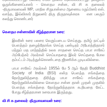
ஒருங்கிணைப்பாளர் - கௌதம சன்ன,
வி சி க தலைவர்
-
திருமாவளவன் MP,
மாநில சிறுபான்மை ஆணைய உறுப்பினர் எஸ்.
வசந்த,
இவ்விகார் நிறுவனர் திரு திருநாவுக்கரசு
என பலரும்
கலந்து கொண்டனர்
கௌதம
சன்னாவின்
கீழ்த்தரமான
உரை:
இவரின்
உரை பலரை
வெறுப்படைய
செய்தது
.
தமிழ்
நாட்டில்
பௌத்தம்
தழைத்தோங்க
செய்த
பண்டிதர்
அயோத்திதாசர்
மற்றும்
மத
மாற்றத்தில்
உலக
சாதனை
செய்த
பாபா
சாகேப்
அம்பேத்கர்
அவர்கள்
செய்யாததை
இவர்
செய்த
தை
போல
தம்பட்டம்
அடித்துக்கொண்டதை
ஜீரணிக்க
முடியவில்லை.
பாபா
சாகேப்
அவர்கள்
1955
ல்
மே
5
ஆம்
தேதி
Buddhist
Society of India (BSI)
என்ற
பௌத்த
சங்கத்தை
தோற்றுவித்ததை
திரித்து
பாபா
சாகேப்
சங்கத்தை
தோற்றுவிக்கவில்லை
கௌதம
சன்ன
தான்
முதன்
முதலில்
பௌத்த
சங்கத்தை
தோற்றுவித்ததாக
கூறியதை
கேட்ட
போது
கீழ்த்தரமான
உரையாக
இருந்தது.
வி சி க தலைவர் -
திருமாவளவன்
உரை: