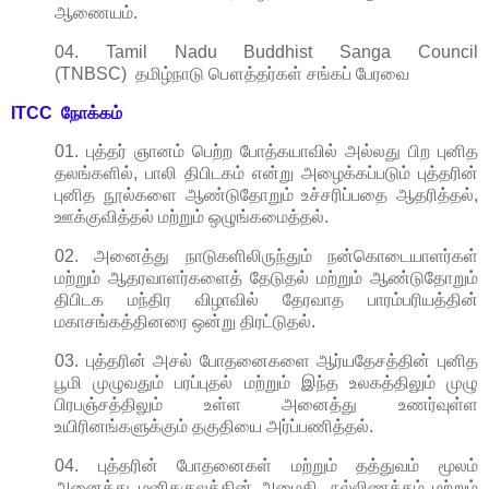
ஆணையம்.
04. Tamil Nadu Buddhist Sanga Council
(TNBSC) தமிழ்நாடு பௌத்தர்கள் சங்கப் பேரவை
ITCC நோக்கம்
01. புத்தர் ஞானம் பெற்ற போத்கயாவில் அல்லது பிற புனித
தலங்களில், பாலி திபிடகம் என்று அழைக்கப்படும் புத்தரின்
புனித நூல்களை ஆண்டுதோறும் உச்சரிப்பதை ஆதரித்தல்,
ஊக்குவித்தல் மற்றும் ஒழுங்கமைத்தல்.
02. அனைத்து நாடுகளிலிருந்தும் நன்கொடையாளர்கள்
மற்றும் ஆதரவாளர்களைத் தேடுதல் மற்றும் ஆண்டுதோறும்
திபிடக மந்திர விழாவில் தேரவாத பாரம்பரியத்தின்
மகாசங்கத்தினரை ஒன்று திரட்டுதல்.
03. புத்தரின் அசல் போதனைகளை ஆர்யதேசத்தின் புனித
பூமி முழுவதும் பரப்புதல் மற்றும் இந்த உலகத்திலும் முழு
பிரபஞ்சத்திலும் உள்ள அனைத்து உணர்வுள்ள
உயிரினங்களுக்கும் தகுதியை அர்ப்பணித்தல்.
04. புத்தரின் போதனைகள் மற்றும் தத்துவம் மூலம்
அனைத்து மனிதகுலத்தின் அமைதி, நல்லிணக்கம் மற்றும்