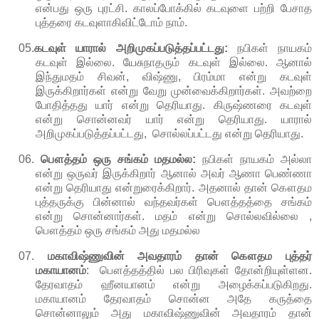
என்பது
ஒரு
புரட்சி
.
காலப்போக்கில்
கடவுளை
பற்றி
பேசாத
புத்தரை
கடவுளாகிவிட்டோம்
நாம்.
05.
கடவுள் யாரால்
அறிமுகப்படுத்தப்பட்டது:
நபிகள்
நாயகம்
கடவுள்
இல்லை
.
யேசுநாதரும்
கடவுள்
இல்லை
.
ஆனால்
இந்துமதம்
சிவன்
,
விஷ்ணு
,
பிரம்மா
என்று
கடவுள்
இருக்கிறார்கள்
என்று
வேறு
முன்வைக்கிறார்கள். அவற்றை
போதித்தது
யார்
என்று
தெரியாது
.
கிருஷ்ணரை
கடவுள்
என்று
சொன்னவர்
யார்
என்று
தெரியாது
.
யாரால்
அறிமுகப்படுத்தப்பட்டது,
சொல்லப்பட்டது
என்று தெரியாது.
06.
பௌத்தம்
ஒரு
சங்கம்
மதமல்ல:
நபிகள்
நாயகம்
அல்லா
என்று
ஒருவர்
இருக்கிறார்
ஆனால்
அவர்
ஆணா
பெண்ணா
என்று
தெரியாது
என்றுரைக்கிறார்
.
அதனால்
தான்
கௌதம
புத்தருக்கு
பின்னால்
வந்தவர்கள்
பௌத்தத்தை
சங்கம்
என்று
சொன்னார்கள்
.
மதம்
என்று
சொல்லவில்லை
,
பௌத்தம்
ஒரு
சங்கம்
அது
மதமல்ல
07.
மகாவிஷ்ணுவின் அவதாரம் தான் கௌதம புத்தர்
மகாயானம்
: பௌத்தத்தில் பல பிரிவுகள் தோன்றியுள்ளன.
தேரவாதம் ஹீனயானம் என்று அழைக்கப்படுகிறது.
மகாயானம் தேரவாதம் சொன்ன அதே கருத்தை
சொன்னாலும் அது மகாவிஷ்ணுவின் அவதாரம் தான்