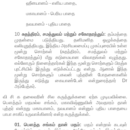
ஹீனயானம் - எளிய பாதை,
மகாயானம் - பெரிய பாதை
நவயானம் - புதிய பாதை
10
சுதந்திரம், சமத்துவம் மற்றும் சகோதரத்தும்:
தம்மத்தை
முதன்மை படுத்தியது. தனிமனித ஒழுக்கத்தை
வலியுறுத்தியது, இந்திய அரசியலமைப்பு முகப்புரையில் உள்ள
மூன்று சொற்கள் (சுதந்திரம், சமத்துவம் மற்றும்
சகோதரத்தும்) மீது கடுமையான விவாதங்கள் எழுந்தது.
எல்லோரும் நினைத்தார்கள் இந்த மூன்று சொற்களும் பிரஞ்சு
புரட்சியில் இருந்து எடுக்கப்பட்டது என்று. ஆனால் இந்த
மூன்று சொற்களும் பகவன் புத்தரின் போதனைகளில்
இருந்து எடுத்து கையாண்டேன் என்றுரைத்தார் Dr
அம்பேத்கர்.
வி சி க தலைவரின் சில கருத்துக்களை ஏற்க முடியவில்லை.
பௌத்தம் மதமல்ல சங்கம், மகாவிஷ்ணுவின்
அவதாரம்
தான்
புத்தர்
என்றது
மகாயானம், நவயானம் என்னும் புதிய பாதையை
பாபா சாகிப் உருவாக்கினார் என்ற கருத்துக்கள்.
01. பௌத்த
சங்கம்
தான்
மதம்:
மதம்
என்றால்
கடவுள்