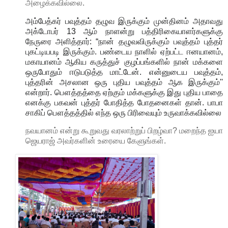
அழைக்கவில்லை
.
அம்பேத்கர் பவுத்தம் தழுவ இருக்கும் முன்தினம் அதாவது
அக்டோபர் 13 ஆம் நாளன்று பத்திரிகையாளர்களுக்கு
நேருரை அளித்தார்: “நான் தழுவவிருக்கும் பவுத்தம் புத்தர்
புகட்டியபடி இருக்கும். பண்டைய நாளில் ஏற்பட்ட ஈனயானம்,
மகாயானம் ஆகிய கருத்துச் குழப்பங்களில் நான் மக்களை
ஒருபோதும் ஈடுபடுத்த மாட்டேன். என்னுடைய பவுத்தம்,
புத்தரின் அசலான ஒரு புதிய பவுத்தம் ஆக இருக்கும்''
என்றார். பௌத்தத்தை ஏற்கும் மக்களுக்கு இது புதிய பாதை
எனக்கு பகவன் புத்தர் போதித்த போதனைகள் தான். பாபா
சாகிப் பௌத்தத்தில் எந்த ஒரு பிரிவையும் உருவாக்கவில்லை
நவயானம்
என்று
கூறுவது
வரலாற்றுப்
பிறழ்வா
?
மறைந்த
ஐயா
ஜெயராஜ்
அவர்களின்
உரையை
கேளுங்கள்.