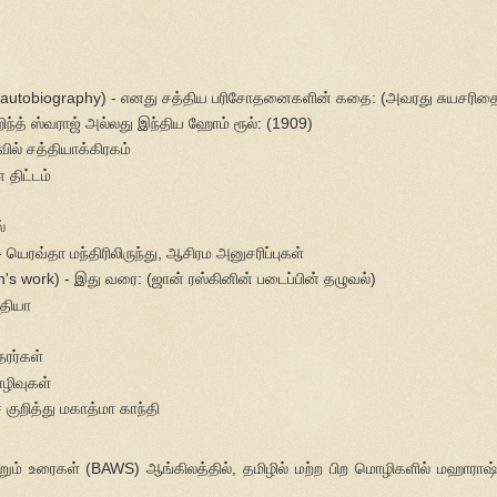
his autobiography) - எனது சத்திய பரிசோதனைகளின் கதை: (அவரது சுயசரித
ிந்த் ஸ்வராஜ் அல்லது இந்திய ஹோம் ரூல்: (1909)
வில் சத்தியாக்கிரகம்
 திட்டம்
ல்
ெரவ்தா மந்திரிலிருந்து, ஆசிரம அனுசரிப்புகள்
n's work) - இது வரை: (ஜான் ரஸ்கினின் படைப்பின் தழுவல்)
்தியா
தரர்கள்
ொழிவுகள்
ுறித்து மகாத்மா காந்தி
ற்றும் உரைகள் (BAWS) ஆங்கிலத்தில், தமிழில் மற்ற பிற மொழிகளில் மஹாராஷ்