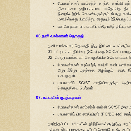
மோகன்தாஸ் கரம்சந்த் காந்தி காங்கிரசு
தீண்டாமை ஒழிப்புக்கான பர்தோலித் திட
நிறைவேற்றிக் கொண்டிருக்கும் போது காங்
மனமில்லாது போயிற்று. அதுவும் இப்பொறுப்ப
எனவே தான் பாபாசாகிப் பர்தோலித் திட்டத்
06.தனி வாக்காளர் தொகுதி
தனி வாக்காளர் தொகுதி இது இரட்டை வாக்குரிம
01. பட்டியல் சாதியினர் (SCs) ஒரு SC வேட்பாளரு
02. பொது வாக்காளர் தொகுதியில் SCs வாக்களிக
மோகன்தாஸ் கரம்சந்த் காந்தி தனி வாக்கா
அது இந்து மதத்தை அழிக்கும், சாதி இ
உணர்ந்தார்.
பாபாசாகிப் SC/ST சாதியினருக்கு அத
தொகுதியை பெற்றார்
07. கடவுளின் குழந்தைகள்
மோகன்தாஸ் கரம்சந்த் காந்தி SC/ST இனம
பாபாசாகிப் பிற சாதியினர் (FC/BC etc) ச
தாழ்த்தப்பட்ட மக்களின் இழிநிலைக்கு இந்து மத
மக்கள் இந்து மதத்தை விட்டு வெளியேற வேண்டும எ