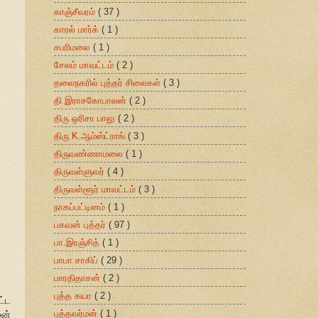
காஞ்சீவரம்
( 37 )
காரல் மார்க்
( 1 )
சபரிமலை
( 1 )
சேலம் மாவட்டம்
( 2 )
தலைநகரில் புத்தர் சிலைகள்
( 3 )
தி இராசகோபாலன்
( 2 )
திரு ஒரிசா பாலு
( 2 )
திரு K.ஆம்ஸ்ட்ராங்
( 3 )
திருவண்ணாமலை
( 1 )
திருவள்ளுவர்
( 4 )
திருவள்ளூர் மாவட்டம்
( 3 )
நாகப்பட்டினம்
( 1 )
பகவன் புத்தர்
( 97 )
பா.இரஞ்சித்
( 1 )
பாபா சாகிப்
( 29 )
பாரதிதாசன்
( 2 )
புத்த கயா
( 2 )
ட்ட
புத்தவர்மன்
( 1 )
ஜன்