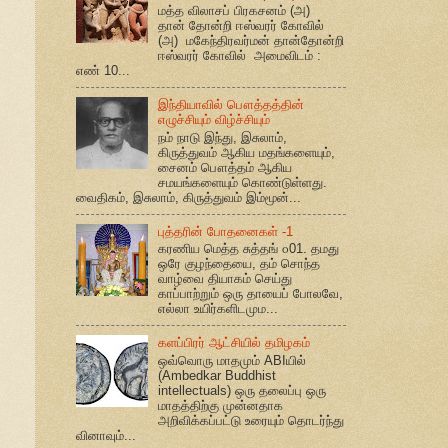
மத்த விலாசப் பிரகசனம் (அ)
தான் தோன்றி ஈஸ்வரர் கோவில்
(அ) மகேந்திரவர்மன் தான்தோன்றி
ஈஸ்வரர் கோவில் அமைவிடம் :
எண் 10...
இந்தியாவில் பௌத்தத்தின்
எழுச்சியும் விழ்ச்சியும்
நம் நாடு இந்து, இசுலாம்,
கிருத்துவம் ஆகிய மதங்களையும்,
சைனம் பௌத்தம் ஆகிய
சமயங்களையும் கொண்டுள்ளது.
வைதிகம், இசுலாம், கிருத்துவம் இம்மூன்...
புத்தரின் போதனைகள் -1
கரணிய மெத்த சுத்தங் ௦01. தமது
ஒரே குழந்தையை, தம் சொந்த
வாழ்வை தியாகம் செய்து
காப்பாற்றும் ஒரு தாயைப் போலவே,
எல்லா உயிர்களிடமும...
களப்பிரர் ஆட்சியில் தமிழகம்
ஒவ்வொரு மாதமும் ABIயில்
(Ambedkar Buddhist
intellectuals) ஒரு தலைப்பு ஒரு
மாதத்திற்கு முன்னதாக
அறிவிக்கப்பட்டு உரையும் தொடர்ந்து
வினாவும்...