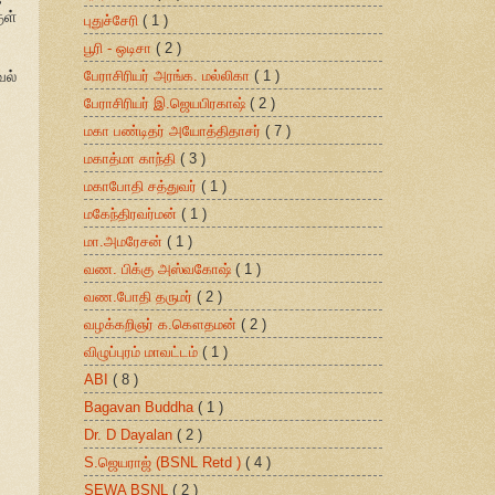
ுள்
புதுச்சேரி
( 1 )
பூரி - ஒடிசா
( 2 )
பேராசிரியர் அரங்க. மல்லிகா
( 1 )
ல்
பேராசிரியர் இ.ஜெயபிரகாஷ்
( 2 )
மகா பண்டிதர் அயோத்திதாசர்
( 7 )
மகாத்மா காந்தி
( 3 )
மகாபோதி சத்துவர்
( 1 )
மகேந்திரவர்மன்
( 1 )
மா.அமரேசன்
( 1 )
வண. பிக்கு அஸ்வகோஷ்
( 1 )
வண.போதி தருமர்
( 2 )
வழக்கறிஞர் க.கௌதமன்
( 2 )
விழுப்புரம் மாவட்டம்
( 1 )
ABI
( 8 )
Bagavan Buddha
( 1 )
Dr. D Dayalan
( 2 )
S.ஜெயராஜ் (BSNL Retd )
( 4 )
SEWA BSNL
( 2 )