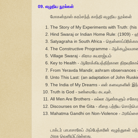
09. எழுதிய நூல்கள்
மோகன்தாஸ் கரம்சந்த் காந்தி எழுதிய நூல்கள்
The Story of My Experiments with Truth: (
Hind Swaraj or Indian Home Rule: (1909) - ஹ
Satyagraha in South Africa - தென்னாப்பிரிக்கா
The Constructive Programme - ஆக்கபூர்வமான
Village Swaraj - கிராம சுயராஜ்யம்
Key to Health - ஆரோக்கியத்திற்கான திறவுகோ
From Yeravda Mandir, ashram observances - ய
Unto This Last: (an adaptation of John Ruski
The India of My Dreams - என் கனவுகளின் இந
Truth is God - உண்மையே கடவுள்.
All Men Are Brothers - எல்லா ஆண்களும் சகோ
Discourses on the Gita - கீதை பற்றிய சொற்ப
Mahatma Gandhi on Non-Violence - அகிம்சை க
டாக்டர் பாபாசாகேப் அம்பேத்கரின் எழுத்துகள் ம
அரசு வெளியிட்டுள்ளது.