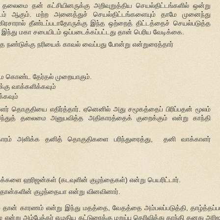
த் தலைமை தன் கட்சியினருக்கு அறிவுறுத்திய செயல்திட்டங்களில் ஒன்று
்டம் ஆகும். மற்ற அனைத்துச் செயல்திட்டங்களையும் தாமே முனைந்து
கிரசாரால் தீண்டப்படாதோருக்கு இந்த ஒற்றைத் திட்டத்தைச் செயல்படுத்த
ு இந்து மகா சபையிடம் ஒப்படைக்கப்பட்டது தான் பெரிய வேடிக்கை.
தை நண்டுக்கு நரியைக் காவல் வைப்பது போன்று என்றுரைத்தார்
ை கொண்ட தேர்தல் முறையாகும்.
க்கு வாக்களிக்கவும்
்கவும்
ளர் தொகுதியை எதிர்த்தார். ஏனெனில் அது சமூகத்தைப் பிரிப்பதன் மூலம்
ந்துத் தலைமை அனுபவித்த அதிகாரத்தைக் குறைக்கும் என்று காந்தி
ிகாரம் அளிக்க தனித் தொகுதிகளை பரிந்துரைத்து, தனி வாக்காளர்
க்களை ஹரிஜன்கள் (கடவுளின் குழந்தைகள்) என்று பெயரிட்டார்.
ாத்தான்களின் குழந்தையா என்று வினவினார்.
ம் தான் காரணம் என்று இந்து மதத்தை, வேதத்தை அம்பலப்படுத்தி, தாழ்த்தப்ப
ன்று அம்பேத்கர் எழுதிய கட்டுரைக்கு மறுப்பு தெரிவித்து காந்தி தனது அரி