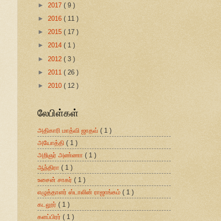
►
2017
( 9 )
►
2016
( 11 )
►
2015
( 17 )
►
2014
( 1 )
►
2012
( 3 )
►
2011
( 26 )
►
2010
( 12 )
லேபிள்கள்
அதிகாரி மாத்வி ஜாதவ்
( 1 )
அயோத்தி
( 1 )
அறிஞர் அண்ணா
( 1 )
ஆந்திரா
( 1 )
உசைன் சாகர்
( 1 )
எழுத்தாளர் ஸ்டாலின் ராஜாங்கம்
( 1 )
கடலூர்
( 1 )
களப்பிரர்
( 1 )