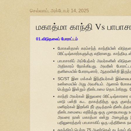
செவ்வாய், அக்டோபர் 14, 2025
மகாத்மா காந்தி Vs பாபாசாக
01.விடுதலைப் போராட்டம்
மோகன்தாஸ் கரம்சந்த் காந்தியின் விடுதலை
பிரிட்டிஷ்காரர்களுக்கு எதிரானது. காந்தி
பாபாசாகிப் அம்பேத்கர் அவர்களின் விடுத
அதிகாரம் நோக்கியது. அவரின் போராட்
தனிமையில் போராடினார், ஆதரவின்றி இருந்த
SC/ST இன மக்கள் இந்தியர்கள் இல்லையா?
உண்மையில் அது அவசியம். ஆனால் மோகன்
பெற்றும் இன்றும் தீண்டாமை தொடர்கிறது.
காந்தி அவர்கள் இதுவரை பிரிட்டிஷ்காரரை 
மாடு பன்றி கூட தாகத்திற்கு ஒரு குளத
மனிதர்கள் இறங்கி நீர் குடித்தால் தீண்டத்த
தீண்டாமையை எதிர்த்து ஒரு முறையாவது உண்
அவரை நான் மகாத்மா என்று அழைத்து இர
பதிலுரைத்தார் பாபாசாகிப் ஒரு பத்திரிகை ந
சுதந்திரம் பெற்று 75 ஆண்டுகள் கடந்தும்