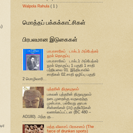
Walpola Rahula
( 1 )
மொத்தப் பக்கக்காட்சிகள்
ை)
பிரபலமான இடுகைகள்
பாபாசாகேப் டாக்டர் அம்பேத்கர்
நூல் தொகுப்பு
பாபாசாகேப் டாக்டர் அம்பேத்கர்
நூல் தொகுப்பு 1 பகுதி 1 சாதி
பற்றியவை 01. இந்தியாவில்
சாதிகள் 02.சாதி ஒழிப்பு பகுதி
2 மொழிவாரி...
புத்தரின் திருவுருவம்
பகவன் புத்தரின் திருவுருவம்
நடைமுறைக்கு வருவதற்கு
முன்பாக, பல்வேறு ஞாபக
சின்னங்கள் (அ) குறியீடுகள்
வணங்கப்பட்டன (BC 480 –
AD180). அந்த ஞ...
டிர
மத்த விலாசப் பிரகசனம் (The
farce of drunken sports)