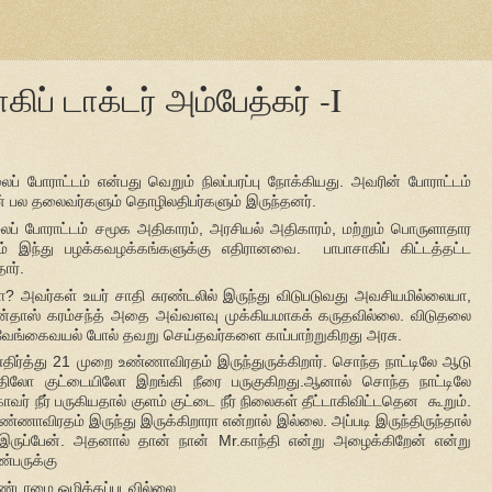
ிப் டாக்டர் அம்பேத்கர் -I
ப் போராட்டம் என்பது வெறும் நிலப்பரப்பு நோக்கியது. அவரின் போராட்டம்
யுடன் பல தலைவர்களும் தொழிலதிபர்களும் இருந்தனர்.
லைப் போராட்டம் சமூக அதிகாரம், அரசியல் அதிகாரம், மற்றும் பொருளாதார
டம்
இந்து பழக்கவழக்கங்களுக்கு எதிரானவை.
பாபாசாகிப் கிட்டத்தட்ட
ார்.
 அவர்கள் உயர் சாதி சுரண்டலில் இருந்து விடுபடுவது அவசியமில்லையா,
தாஸ் கரம்சந்த் அதை அவ்வளவு முக்கியமாகக் கருதவில்லை. விடுதலை
 வேங்கைவயல் போல் தவறு செய்தவர்களை காப்பாற்றுகிறது அரசு.
எதிர்த்து 21 முறை உண்ணாவிரதம் இருந்துருக்கிறார். சொந்த நாட்டிலே ஆடு
்திலோ குட்டையிலோ இறங்கி நீரை பருகுகிறது.ஆனால் சொந்த நாட்டிலே
காவர் நீர் பருகியதால் குளம் குட்டை நீர் நிலைகள் தீட்டாகிவிட்டதென கூறும்.
ணாவிரதம் இருந்து இருக்கிறாரா என்றால் இல்லை. அப்படி இருந்திருந்தால்
ுப்பேன். அதனால் தான் நான் Mr.காந்தி என்று அழைக்கிறேன் என்று
ண்பருக்கு
 தீண்டாமை ஒழிக்கப்படவில்லை