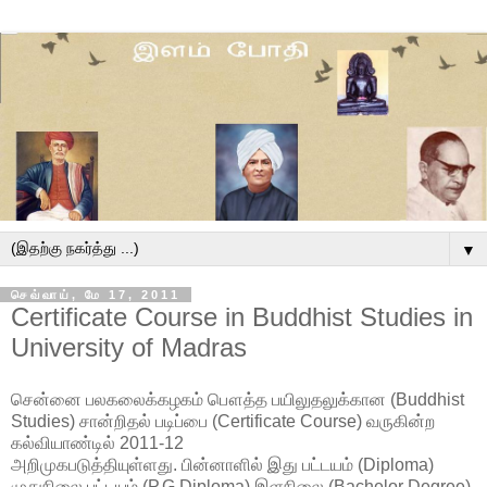
▼
செவ்வாய், மே 17, 2011
Certificate Course in Buddhist Studies in
University of Madras
சென்னை பலகலைக்கழகம் பௌத்த பயிலுதலுக்கான (Buddhist
Studies) சான்றிதல் படிப்பை (Certificate Course) வருகின்ற
கல்வியாண்டில் 2011-12
அறிமுகபடுத்தியுள்ளது. பின்னாளில் இது பட்டயம் (Diploma)
முதுநிலை பட்டயம் (P.G.Diploma) இளநிலை (Bachelor Degree)