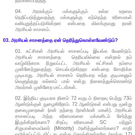
தீர்மானிப்பதற்கு
04. அரசுக்கும் மக்களுக்கும் உள்ள உறவை
நெறிப்படுத்துவதற்கு மக்களுக்கு எந்தெந்த உரிமைகள்
வலியுறுத்தப்படுகின்றன என்பதை விளக்குவது தான்
அரசியல் சாசனம்.
03. அரசியல் சாசனத்தை ஏன் தெரிந்துகொள்ளவேண்டும்?
01. கட்சிகள் அரசியல் சாசனப்படி இயங்க வேண்டும்.
அரசியல் சாசனத்தை தெரியவில்லை என்றால் நம்
வாழ்விற்காக நிறுவப்பட்ட அரசியல் கட்சிகள் நம்மை
முன்னேற்றுவதற்கு செயல்படுகிறதா என்பதை சோதிக்க
முடியாது. அரசியல் சாசனம் தெரியாத எந்த குடிமகனும்
வெளுத்தது எல்லாம் பால் என்று நினைத்துக்கொண்டு
அவர்கள் முன்னேற மாட்டார்கள்.
02. இந்திய குடியரசு தினம் 72 வருடம் நிறைவு பெற்று 73ம்
ஆண்டுக்குள் நுழைகிறோம். 72 ஆண்டுகள் என்பது மூன்று
தலைமுறைகள் (என் தந்தை /நான்/என் மகன்). அரசியல்
சாசனப்படி அந்த உரிமைகளை மக்களிடம் சேர்த்து
இருக்கிறார்களா?
சிறப்பு உரிமைகள் SC மற்றும்
சிறுபான்மையினர் (Minority) அளித்துள்ளார்களா? சாதி
ஒழிக்கப்பட்டு விட்டது என்று சொல்கிறார்களே (சரத்து 17)