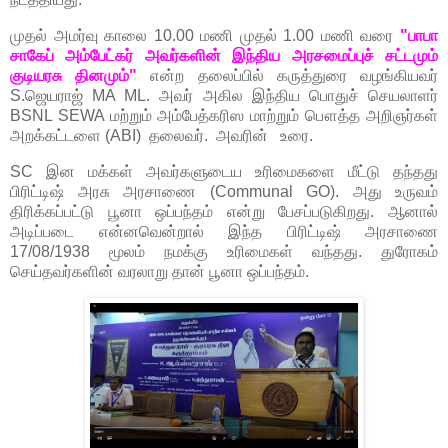
முதல் அமர்வு காலை 10.00 மணி முதல் 1.00 மணி வரை
"பாபா
சாகேப் அம்பேட்கர் அவர்களின் இந்திய அரசமைப்புச் சட்டமும்
குடியரசு தினமும்"
என்ற தலைப்பில் கருத்துரை வழங்கியவர்
S.ஜெயராஜ் MA ML. அவர் அகில இந்திய பொதுச் செயலாளர்
BSNL SEWA மற்றும் அம்பேத்கரிஸ மாற்றும் பௌத்த அறிஞர்கள்
அறக்கட்டளை (ABI) தலைவர். அவரின் உரை.
SC இன மக்கள் அவர்களுடைய உரிமைகளை மீட்டு தந்தது
பிரிட்டிஷ் அரசு அரசாணை (Communal GO). அது உருவம்
திரிக்கப்பட்டு பூனா ஒப்பந்தம் என்று பேசப்படுகிறது. ஆனால்
அடிப்படை என்னவென்றால் இந்த பிரிட்டிஷ் அரசாணை
17/08/1938 மூலம் நமக்கு உரிமைகள் வந்தது. துரோகம்
செய்தவர்களின் வரலாறு தான் பூனா ஒப்பந்தம்.