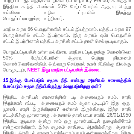
மாற்றப்பட்டது. நெருக்கடி நிலை (Emergency Period) காலத்தில்
இந்திரா காந்தி அவர்கள் 50% மேற்பட்டோரின் ஆதரவு பெற்று
கல்வியை மாநில பட்டியலில் இருந்து
பொதுப்பட்டியலுக்கு மாற்றினார்.
மாநில அரசு 66 பொருள்களில் சட்டம் இயற்றலாம். மத்திய அரசு 97
பொருள்களில் சட்டம் இயற்றலாம். இரு அரசும் ஒரே பொருளில்
சட்டம் இயற்றினால் மத்திய அரசின் சட்டம் தான் செல்லுபடியாகும்.
பொதுப்பட்டியலில் உள்ள கல்வியை மாநில பட்டியலுக்கு கொண்டுவர
50% மேற்பட்டோரின் ஆதரவு பெற்று தீர்மானம்
கொண்டுவரவேண்டும். அவ்வாறு செய்தால் தான் நீட்டுக்கு விலக்கு
பெறமுடியும்,
NEET இது மாநில பட்டியலில் இல்லை.
15.
இங்கு பேசப்படும் சமூக நீதி என்பது அரசியல் சாசனத்தில்
பேசப்படும் சமூக நீதியிலிருந்து வேறுபடுகிறது ஏன்?
இந்திய அரசியல் சாசனத்தின் படி அனைவரும் சமம். சாதி
இருந்தால் எப்படி அனைவரும் சமம் ஆகா முடியும்? இது ஒரு
முரண். சாதி இருக்கிறதா? என்றால் இருக்கிறது. இந்த சாதி
சட்டத்திற்கு முரணானது. அதனால் தான் பாபா சாகிப் 26/01/1950
இந்திய குடியரசு அன்று நாம் ஒரு முரண்பாட்டில் நுழைக்கிரோம்
என்றுரைக்கிறார்.
இந்த சமூகம் சாதியை ஆதரிக்கிறது. ஆனால்
இந்திய அரசியல் சாசனம் எல்லோரும் சமம் என்றுரைக்கிறது. இந்த