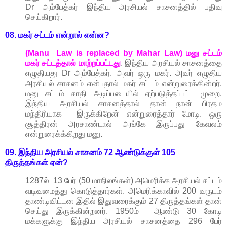
Dr அம்பேத்கர் இந்திய அரசியல் சாசனத்தில் பதிவு
செய்கிறார்.
08. மகர் சட்டம் என்றால் என்ன?
(Manu Law is replaced by Mahar Law)
மனு சட்டம்
மகர் சட்டத்தால் மாற்றப்பட்டது
. இந்திய அரசியல் சாசனத்தை
எழுதியது Dr அம்பேத்கர். அவர் ஒரு மகர். அவர் எழுதிய
அரசியல் சாசனம் என்பதால் மகர் சட்டம் என்றுரைக்கின்றர்.
மனு சட்டம் சாதி அடிப்படையில் ஏற்படுத்தப்பட்ட முறை.
இந்திய அரசியல் சாசனத்தால் தான் நான் பிரதம
மந்திரியாக இருக்கிறேன் என்றுரைத்தார் மோடி. ஒரு
சூத்திரன் அரசாண்டால் அங்கே இருப்பது கேவலம்
என்றுரைக்க்கிறது மனு.
09. இந்திய அரசியல் சாசனம் 72 ஆண்டுக்குள் 105
திருத்தங்கள்
ஏன்?
1287ல் 13 பேர் (50 மாநிலங்கள்) அமெரிக்க அரசியல் சட்டம்
வடிவமைத்து கொடுத்தார்கள். அமெரிக்காவில் 200 வருடம்
தாண்டிவிட்டன இதில் இதுவரைக்கும் 27 திருத்தங்கள் தான்
செய்து இருக்கின்றனர். 1950ம் ஆண்டு 30 கோடி
மக்களுக்கு இந்திய அரசியல் சாசனத்தை 296 பேர்